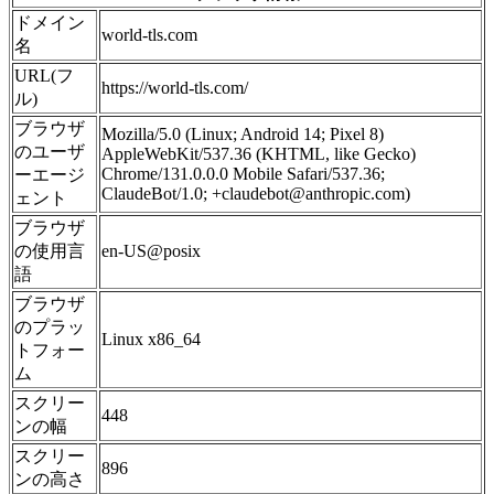
ドメイン
world-tls.com
名
URL(フ
https://world-tls.com/
ル)
ブラウザ
Mozilla/5.0 (Linux; Android 14; Pixel 8)
のユーザ
AppleWebKit/537.36 (KHTML, like Gecko)
Chrome/131.0.0.0 Mobile Safari/537.36;
ーエージ
ClaudeBot/1.0; +claudebot@anthropic.com)
ェント
ブラウザ
の使用言
en-US@posix
語
ブラウザ
のプラッ
Linux x86_64
トフォー
ム
スクリー
448
ンの幅
スクリー
896
ンの高さ